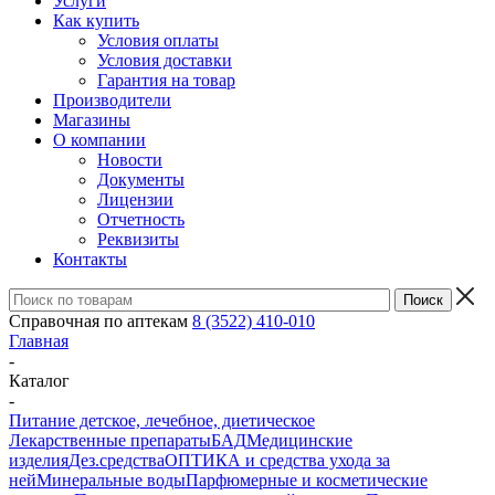
Услуги
Как купить
Условия оплаты
Условия доставки
Гарантия на товар
Производители
Магазины
О компании
Новости
Документы
Лицензии
Отчетность
Реквизиты
Контакты
Справочная по аптекам
8 (3522) 410-010
Главная
-
Каталог
-
Питание детское, лечебное, диетическое
Лекарственные препараты
БАД
Медицинские
изделия
Дез.средства
ОПТИКА и средства ухода за
ней
Минеральные воды
Парфюмерные и косметические