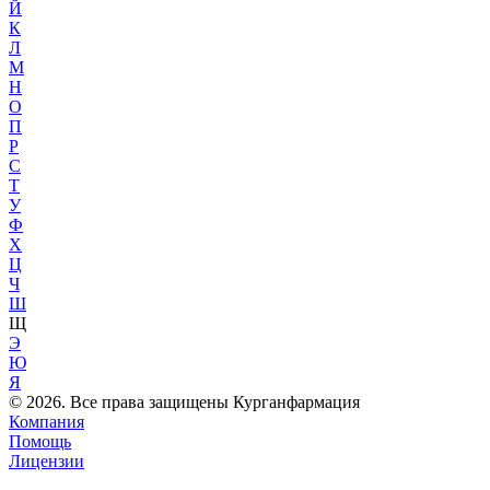
Й
К
Л
М
Н
О
П
Р
С
Т
У
Ф
Х
Ц
Ч
Ш
Щ
Э
Ю
Я
© 2026. Все права защищены Курганфармация
Компания
Помощь
Лицензии