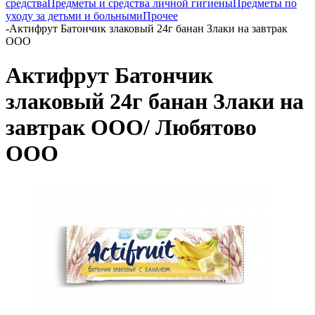
средства
Предметы и средства личной гигиены
Предметы по
уходу за детьми и больными
Прочее
-
Актифрут Батончик злаковый 24г банан Злаки на завтрак
ООО
Актифрут Батончик
злаковый 24г банан Злаки на
завтрак ООО/ Любятово
ООО