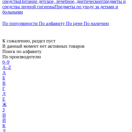
средства
Питание детское, лечебное, диетическое
Предметы и
средства личной гигиены
Предметы по уходу за детьми и
больными
По популярности
По алфавиту
По цене
По наличию
К сожалению, раздел пуст
В данный момент нет активных товаров
Поиск по алфавиту
По производителю
0–9
A–Z
А
Б
В
Г
Д
Е
Ж
З
И
Й
К
Л