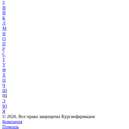
З
И
Й
К
Л
М
Н
О
П
Р
С
Т
У
Ф
Х
Ц
Ч
Ш
Щ
Э
Ю
Я
© 2026. Все права защищены Курганфармация
Компания
Помощь