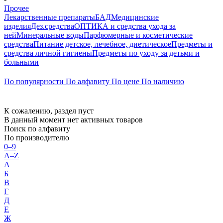
Прочее
Лекарственные препараты
БАД
Медицинские
изделия
Дез.средства
ОПТИКА и средства ухода за
ней
Минеральные воды
Парфюмерные и косметические
средства
Питание детское, лечебное, диетическое
Предметы и
средства личной гигиены
Предметы по уходу за детьми и
больными
По популярности
По алфавиту
По цене
По наличию
К сожалению, раздел пуст
В данный момент нет активных товаров
Поиск по алфавиту
По производителю
0–9
A–Z
А
Б
В
Г
Д
Е
Ж